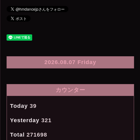
2026.08.07 Friday
カウンター
Today
39
Yesterday
321
Total
271698