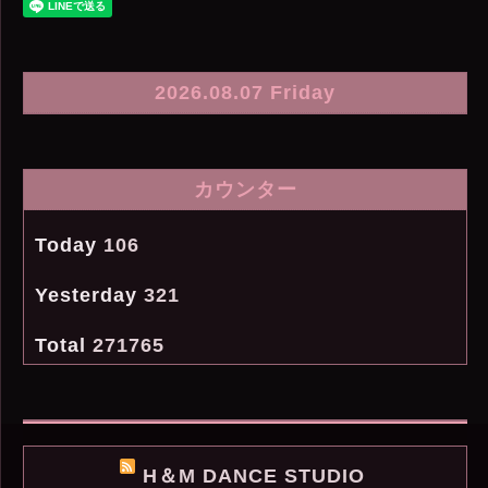
2026.08.07 Friday
カウンター
Today
106
Yesterday
321
Total
271765
H＆M DANCE STUDIO