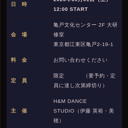
日 時
12:00 START
亀戸文化センター 2F 大研
会 場
修室
東京都江東区亀戸2-19-1
料 金
お問い合わせください
限定
60名様
（要予約・定
定 員
員に達し次第締切り）
H&M DANCE
主 催
STUDIO（伊藤 英裕・美
穂）