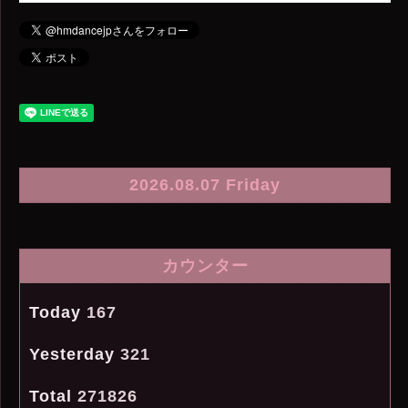
2026.08.07 Friday
カウンター
Today
167
Yesterday
321
Total
271826