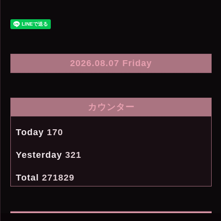
2026.08.07 Friday
カウンター
Today
170
Yesterday
321
Total
271829