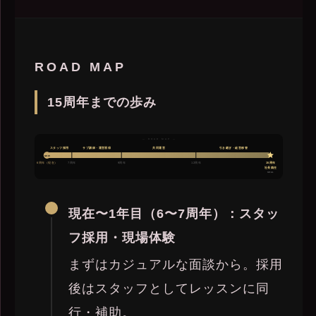
ROAD MAP
15周年までの歩み
— ROAD MAP —
スタッフ採用
サブ講師・運営習得
共同運営
引き継ぎ・経営移管
NOW
6周年（現在）
7周年
9周年
12周年
15周年
社長就任
GOAL
現在〜1年目（6〜7周年）：スタッ
フ採用・現場体験
まずはカジュアルな面談から。採用
後はスタッフとしてレッスンに同
行・補助。