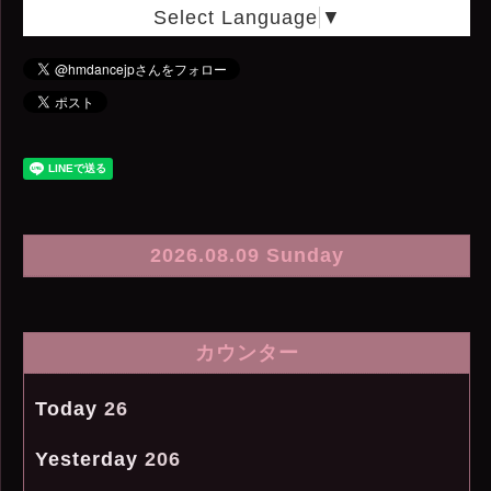
Select Language
▼
2026.08.09 Sunday
カウンター
Today
26
Yesterday
206