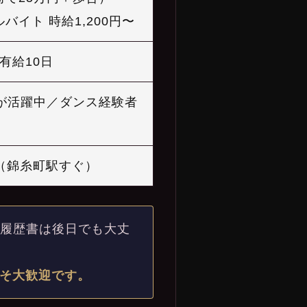
バイト 時給1,200円〜
有給10日
フが活躍中／ダンス経験者
01（錦糸町駅すぐ）
、履歴書は後日でも大丈
そ大歓迎です。